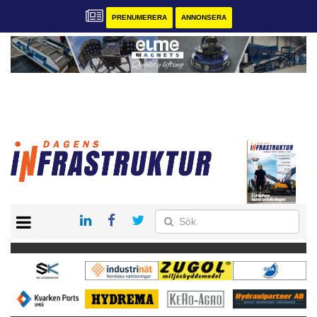
PRENUMERERA
ANNONSERA
START
KONTAKT
VÅRA ANDRA MAGASIN
PRENUMERERA
ANNONSERA