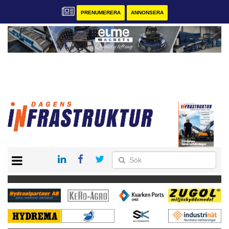
PRENUMERERA
ANNONSERA
START
KONTAKT
VÅRA ANDRA MAGASIN
PRENUMERERA
ANNONSERA