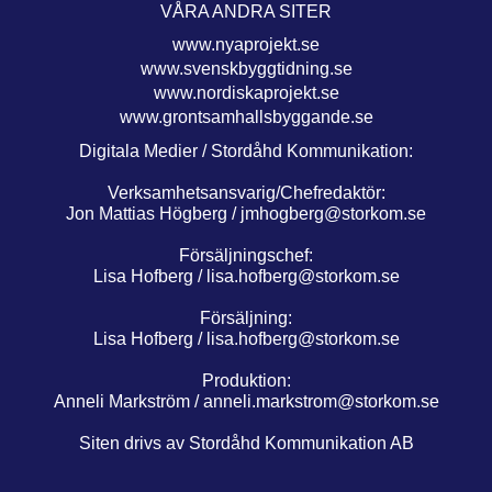
VÅRA ANDRA SITER
www.nyaprojekt.se
www.svenskbyggtidning.se
www.nordiskaprojekt.se
www.grontsamhallsbyggande.se
Digitala Medier / Stordåhd Kommunikation:
Verksamhetsansvarig/Chefredaktör:
Jon Mattias Högberg /
jmhogberg@storkom.se
Försäljningschef:
Lisa Hofberg /
lisa.hofberg@storkom.se
Försäljning:
Lisa Hofberg /
lisa.hofberg@storkom.se
Produktion:
Anneli Markström /
anneli.markstrom@storkom.se
Siten drivs av Stordåhd Kommunikation AB