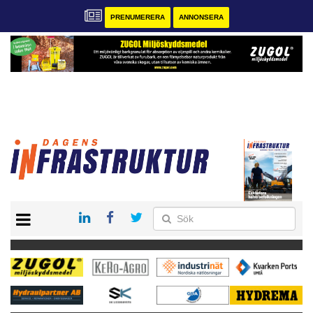
PRENUMERERA
ANNONSERA
START
KONTAKT
VÅRA ANDRA MAGASIN
PRENUMERERA
ANNONSERA