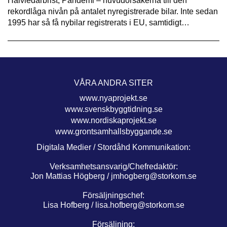
Halvledarbrist, Pandemi – huvudorsakerna till den
rekordlåga nivån på antalet nyregistrerade bilar. Inte sedan
1995 har så få nybilar registrerats i EU, samtidigt…
VÅRA ANDRA SITER
www.nyaprojekt.se
www.svenskbyggtidning.se
www.nordiskaprojekt.se
www.grontsamhallsbyggande.se
Digitala Medier / Stordåhd Kommunikation:
Verksamhetsansvarig/Chefredaktör:
Jon Mattias Högberg /
jmhogberg@storkom.se
Försäljningschef:
Lisa Hofberg /
lisa.hofberg@storkom.se
Försäljning: