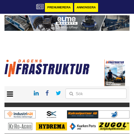
PRENUMERERA
ANNONSERA
START
KONTAKT
VÅRA ANDRA MAGASIN
PRENUMERERA
ANNONSERA