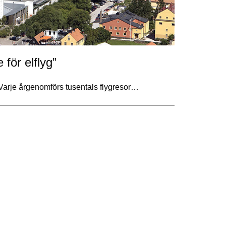
 för elflyg”
e. Varje årgenomförs tusentals flygresor…