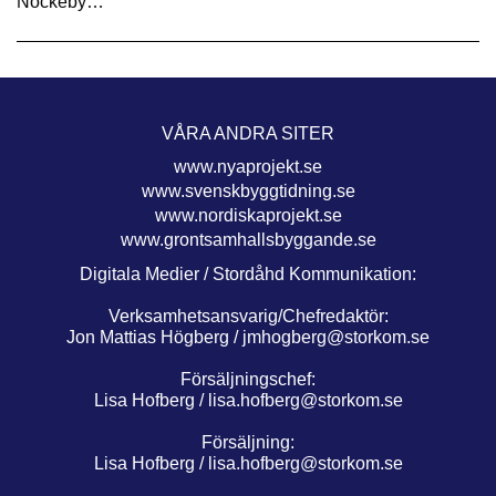
Nockeby…
VÅRA ANDRA SITER
www.nyaprojekt.se
www.svenskbyggtidning.se
www.nordiskaprojekt.se
www.grontsamhallsbyggande.se
Digitala Medier / Stordåhd Kommunikation:
Verksamhetsansvarig/Chefredaktör:
Jon Mattias Högberg /
jmhogberg@storkom.se
Försäljningschef:
Lisa Hofberg /
lisa.hofberg@storkom.se
Försäljning:
Lisa Hofberg /
lisa.hofberg@storkom.se