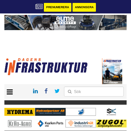
PRENUMERERA
ANNONSERA
START
KONTAKT
VÅRA ANDRA MAGASIN
PRENUMERERA
ANNONSERA