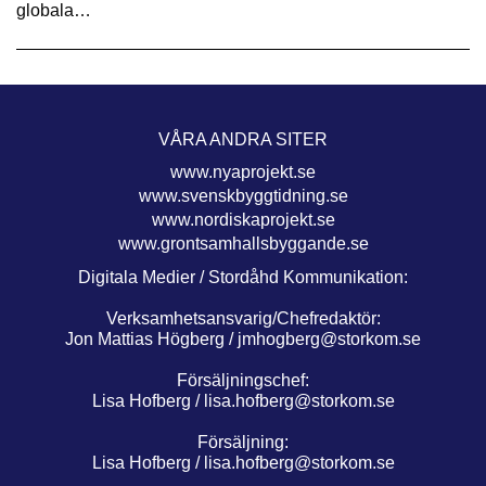
globala…
VÅRA ANDRA SITER
www.nyaprojekt.se
www.svenskbyggtidning.se
www.nordiskaprojekt.se
www.grontsamhallsbyggande.se
Digitala Medier / Stordåhd Kommunikation:
Verksamhetsansvarig/Chefredaktör:
Jon Mattias Högberg /
jmhogberg@storkom.se
Försäljningschef:
Lisa Hofberg /
lisa.hofberg@storkom.se
Försäljning:
Lisa Hofberg /
lisa.hofberg@storkom.se