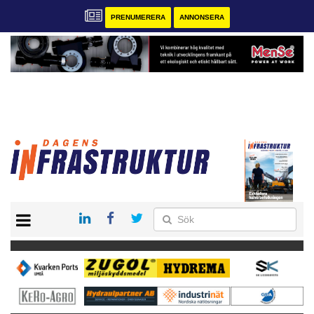
PRENUMERERA
ANNONSERA
START
KONTAKT
VÅRA ANDRA MAGASIN
PRENUMERERA
ANNONSERA