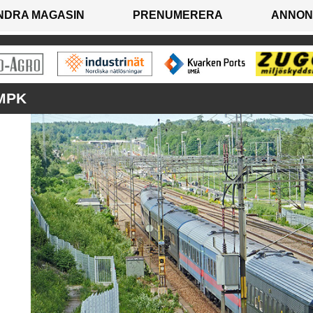
NDRA MAGASIN
PRENUMERERA
ANNON
MPK