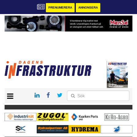
PRENUMERERA
ANNONSERA
START
KONTAKT
VÅRA ANDRA MAGASIN
PRENUMERERA
ANNONSERA