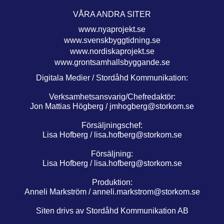
VÅRA ANDRA SITER
www.nyaprojekt.se
www.svenskbyggtidning.se
www.nordiskaprojekt.se
www.grontsamhallsbyggande.se
Digitala Medier / Stordåhd Kommunikation:
Verksamhetsansvarig/Chefredaktör:
Jon Mattias Högberg /
jmhogberg@storkom.se
Försäljningschef:
Lisa Hofberg /
lisa.hofberg@storkom.se
Försäljning:
Lisa Hofberg /
lisa.hofberg@storkom.se
Produktion:
Anneli Markström /
anneli.markstrom@storkom.se
Siten drivs av Stordåhd Kommunikation AB