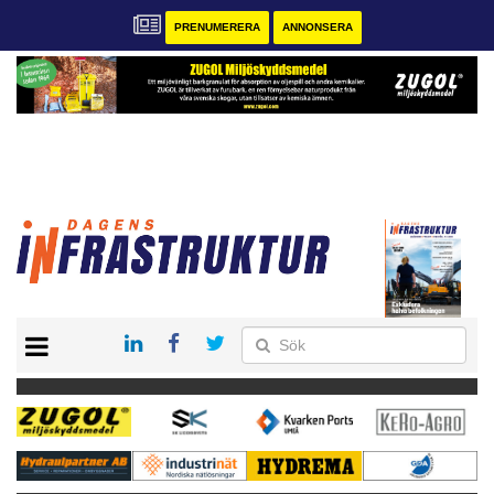
PRENUMERERA
ANNONSERA
START
KONTAKT
VÅRA ANDRA MAGASIN
PRENUMERERA
ANNONSERA