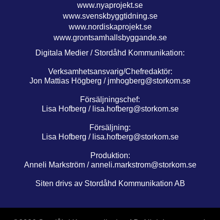
www.nyaprojekt.se
www.svenskbyggtidning.se
www.nordiskaprojekt.se
www.grontsamhallsbyggande.se
Digitala Medier / Stordåhd Kommunikation:
Verksamhetsansvarig/Chefredaktör:
Jon Mattias Högberg /
jmhogberg@storkom.se
Försäljningschef:
Lisa Hofberg /
lisa.hofberg@storkom.se
Försäljning:
Lisa Hofberg /
lisa.hofberg@storkom.se
Produktion:
Anneli Markström /
anneli.markstrom@storkom.se
Siten drivs av Stordåhd Kommunikation AB