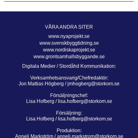
VÅRA ANDRA SITER
www.nyaprojekt.se
www.svenskbyggtidning.se
www.nordiskaprojekt.se
www.grontsamhallsbyggande.se
Digitala Medier / Stordåhd Kommunikation:
Verksamhetsansvarig/Chefredaktör:
Jon Mattias Högberg /
jmhogberg@storkom.se
Försäljningschef:
Lisa Hofberg /
lisa.hofberg@storkom.se
Försäljning:
Lisa Hofberg /
lisa.hofberg@storkom.se
Produktion:
Anneli Markström /
anneli.markstrom@storkom.se