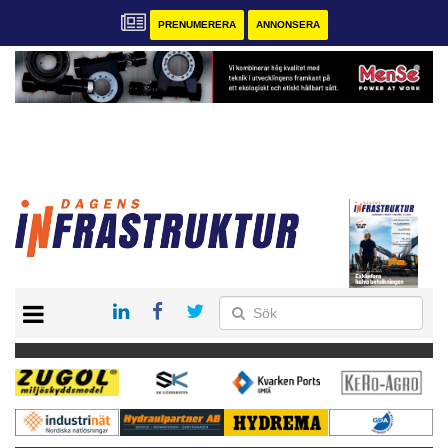
PRENUMERERA
ANNONSERA
START
KONTAKT
VÅRA ANDRA MAGASIN
PRENUMERERA
ANNONSERA