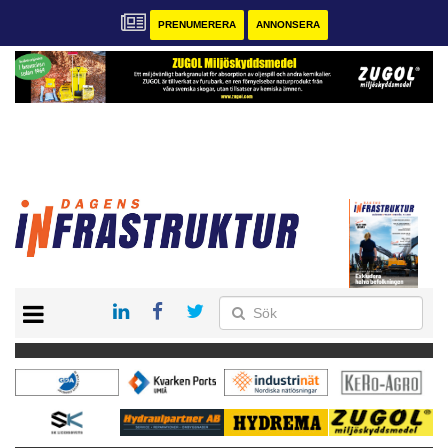
PRENUMERERA
ANNONSERA
START
KONTAKT
VÅRA ANDRA MAGASIN
PRENUMERERA
ANNONSERA