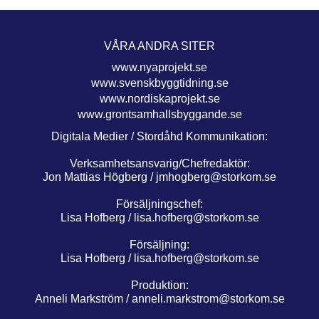
VÅRA ANDRA SITER
www.nyaprojekt.se
www.svenskbyggtidning.se
www.nordiskaprojekt.se
www.grontsamhallsbyggande.se
Digitala Medier / Stordåhd Kommunikation:
Verksamhetsansvarig/Chefredaktör:
Jon Mattias Högberg /
jmhogberg@storkom.se
Försäljningschef:
Lisa Hofberg /
lisa.hofberg@storkom.se
Försäljning:
Lisa Hofberg /
lisa.hofberg@storkom.se
Produktion:
Anneli Markström /
anneli.markstrom@storkom.se