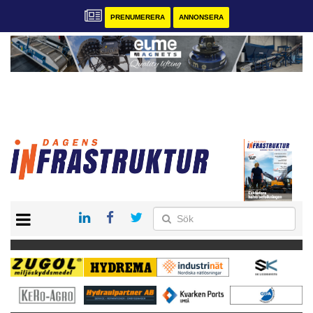
PRENUMERERA
ANNONSERA
START
KONTAKT
VÅRA ANDRA MAGASIN
PRENUMERERA
ANNONSERA