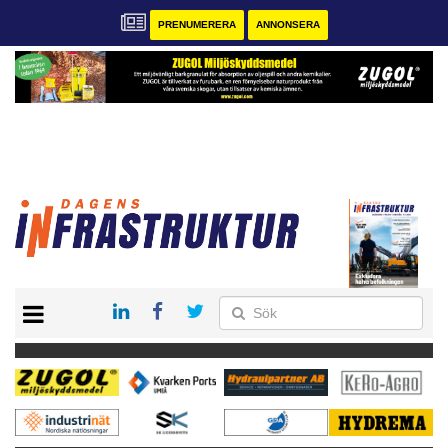
PRENUMERERA
ANNONSERA
START
KONTAKT
VÅRA ANDRA MAGASIN
PRENUMERERA
ANNONSERA