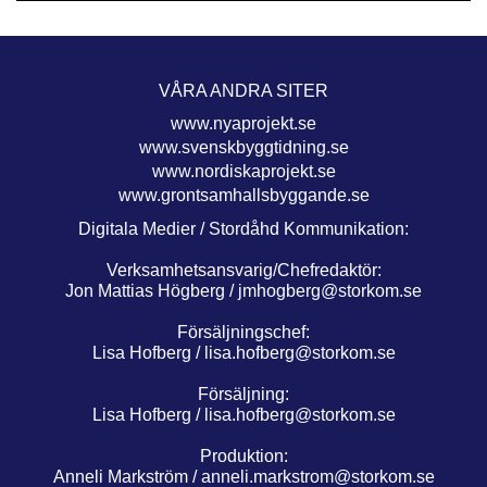
VÅRA ANDRA SITER
www.nyaprojekt.se
www.svenskbyggtidning.se
www.nordiskaprojekt.se
www.grontsamhallsbyggande.se
Digitala Medier / Stordåhd Kommunikation:
Verksamhetsansvarig/Chefredaktör:
Jon Mattias Högberg /
jmhogberg@storkom.se
Försäljningschef:
Lisa Hofberg /
lisa.hofberg@storkom.se
Försäljning:
Lisa Hofberg /
lisa.hofberg@storkom.se
Produktion:
Anneli Markström /
anneli.markstrom@storkom.se