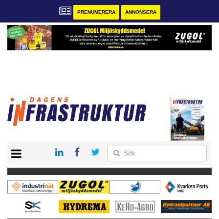
PRENUMERERA
ANNONSERA
START
KONTAKT
VÅRA ANDRA MAGASIN
PRENUMERERA
ANNONSERA