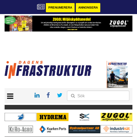
PRENUMERERA
ANNONSERA
START
KONTAKT
VÅRA ANDRA MAGASIN
PRENUMERERA
ANNONSERA