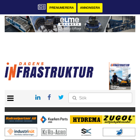
PRENUMERERA
ANNONSERA
START
KONTAKT
VÅRA ANDRA MAGASIN
PRENUMERERA
ANNONSERA