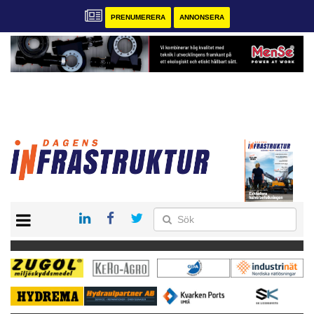
PRENUMERERA
ANNONSERA
START
KONTAKT
VÅRA ANDRA MAGASIN
PRENUMERERA
ANNONSERA