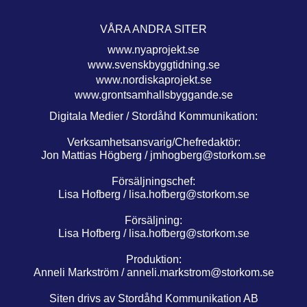
VÅRA ANDRA SITER
www.nyaprojekt.se
www.svenskbyggtidning.se
www.nordiskaprojekt.se
www.grontsamhallsbyggande.se
Digitala Medier / Stordåhd Kommunikation:
Verksamhetsansvarig/Chefredaktör:
Jon Mattias Högberg /
jmhogberg@storkom.se
Försäljningschef:
Lisa Hofberg /
lisa.hofberg@storkom.se
Försäljning:
Lisa Hofberg /
lisa.hofberg@storkom.se
Produktion:
Anneli Markström /
anneli.markstrom@storkom.se
Siten drivs av Stordåhd Kommunikation AB