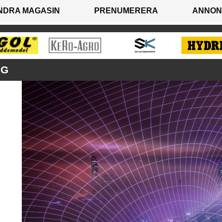
NDRA MAGASIN
PRENUMERERA
ANNON
NG