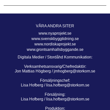
VÅRA ANDRA SITER
www.nyaprojekt.se
www.svenskbyggtidning.se
www.nordiskaprojekt.se
www.grontsamhallsbyggande.se
Digitala Medier / Stordåhd Kommunikation:
Verksamhetsansvarig/Chefredaktör:
Jon Mattias Högberg /
jmhogberg@storkom.se
Försäljningschef:
Lisa Hofberg /
lisa.hofberg@storkom.se
Försäljning:
Lisa Hofberg /
lisa.hofberg@storkom.se
Produktion: