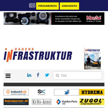
PRENUMERERA
ANNONSERA
START
KONTAKT
VÅRA ANDRA MAGASIN
PRENUMERERA
ANNONSERA