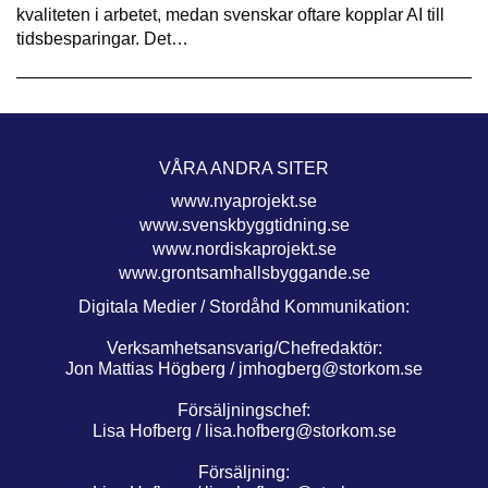
kvaliteten i arbetet, medan svenskar oftare kopplar AI till
tidsbesparingar. Det…
VÅRA ANDRA SITER
www.nyaprojekt.se
www.svenskbyggtidning.se
www.nordiskaprojekt.se
www.grontsamhallsbyggande.se
Digitala Medier / Stordåhd Kommunikation:
Verksamhetsansvarig/Chefredaktör:
Jon Mattias Högberg /
jmhogberg@storkom.se
Försäljningschef:
Lisa Hofberg /
lisa.hofberg@storkom.se
Försäljning: