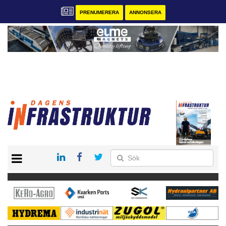
PRENUMERERA
ANNONSERA
START
KONTAKT
VÅRA ANDRA MAGASIN
PRENUMERERA
ANNONSERA