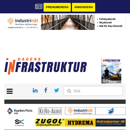
PRENUMERERA
ANNONSERA
START
KONTAKT
VÅRA ANDRA MAGASIN
PRENUMERERA
ANNONSERA