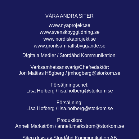
VÅRA ANDRA SITER
www.nyaprojekt.se
www.svenskbyggtidning.se
www.nordiskaprojekt.se
www.grontsamhallsbyggande.se
Digitala Medier / Stordåhd Kommunikation:
Verksamhetsansvarig/Chefredaktör:
Jon Mattias Högberg /
jmhogberg@storkom.se
Försäljningschef:
Lisa Hofberg /
lisa.hofberg@storkom.se
Försäljning:
Lisa Hofberg /
lisa.hofberg@storkom.se
Produktion:
Anneli Markström /
anneli.markstrom@storkom.se
Siten drivs av Stordåhd Kommunikation AB