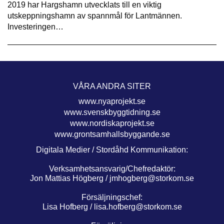
2019 har Hargshamn utvecklats till en viktig
utskeppningshamn av spannmål för Lantmännen.
Investeringen…
VÅRA ANDRA SITER
www.nyaprojekt.se
www.svenskbyggtidning.se
www.nordiskaprojekt.se
www.grontsamhallsbyggande.se
Digitala Medier / Stordåhd Kommunikation:
Verksamhetsansvarig/Chefredaktör:
Jon Mattias Högberg /
jmhogberg@storkom.se
Försäljningschef:
Lisa Hofberg /
lisa.hofberg@storkom.se