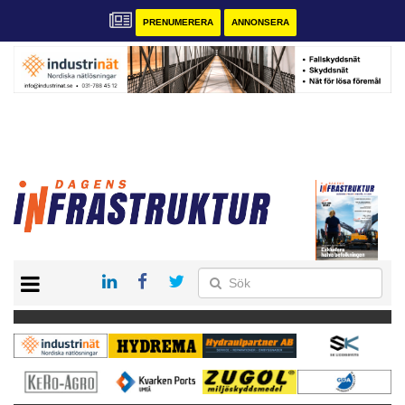
PRENUMERERA
ANNONSERA
START
KONTAKT
VÅRA ANDRA MAGASIN
PRENUMERERA
ANNONSERA