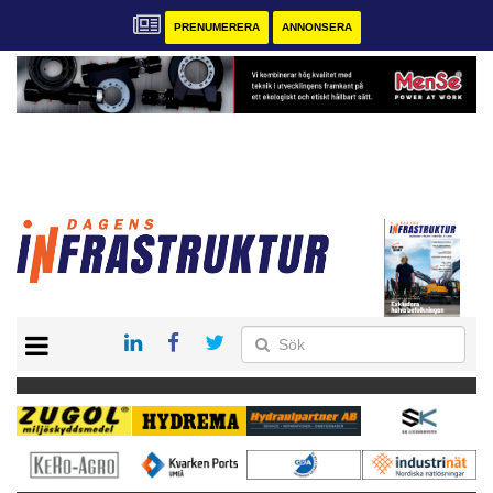
PRENUMERERA
ANNONSERA
START
KONTAKT
VÅRA ANDRA MAGASIN
PRENUMERERA
ANNONSERA