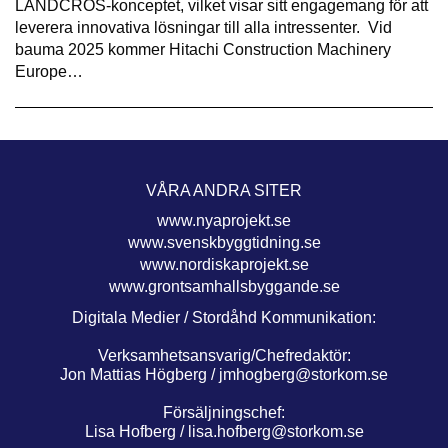
LANDCROS-konceptet, vilket visar sitt engagemang för att
leverera innovativa lösningar till alla intressenter. Vid
bauma 2025 kommer Hitachi Construction Machinery
Europe…
VÅRA ANDRA SITER
www.nyaprojekt.se
www.svenskbyggtidning.se
www.nordiskaprojekt.se
www.grontsamhallsbyggande.se
Digitala Medier / Stordåhd Kommunikation:
Verksamhetsansvarig/Chefredaktör:
Jon Mattias Högberg /
jmhogberg@storkom.se
Försäljningschef:
Lisa Hofberg /
lisa.hofberg@storkom.se