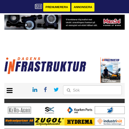
PRENUMERERA
ANNONSERA
START
KONTAKT
VÅRA ANDRA MAGASIN
PRENUMERERA
ANNONSERA