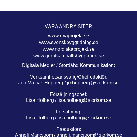
VÅRA ANDRA SITER
www.nyaprojekt.se
www.svenskbyggtidning.se
www.nordiskaprojekt.se
www.grontsamhallsbyggande.se
Digitala Medier / Stordåhd Kommunikation:
Verksamhetsansvarig/Chefredaktör:
Jon Mattias Högberg /
jmhogberg@storkom.se
Försäljningschef:
Lisa Hofberg /
lisa.hofberg@storkom.se
Försäljning:
Lisa Hofberg /
lisa.hofberg@storkom.se
Produktion:
Anneli Markström /
anneli.markstrom@storkom.se