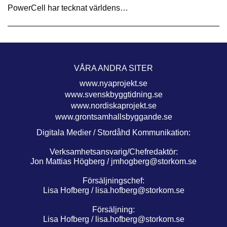
PowerCell har tecknat världens…
VÅRA ANDRA SITER
www.nyaprojekt.se
www.svenskbyggtidning.se
www.nordiskaprojekt.se
www.grontsamhallsbyggande.se
Digitala Medier / Stordåhd Kommunikation:
Verksamhetsansvarig/Chefredaktör:
Jon Mattias Högberg /
jmhogberg@storkom.se
Försäljningschef:
Lisa Hofberg /
lisa.hofberg@storkom.se
Försäljning:
Lisa Hofberg /
lisa.hofberg@storkom.se