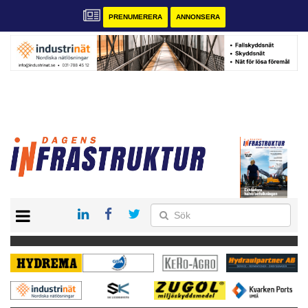
PRENUMERERA
ANNONSERA
START
KONTAKT
VÅRA ANDRA MAGASIN
PRENUMERERA
ANNONSERA