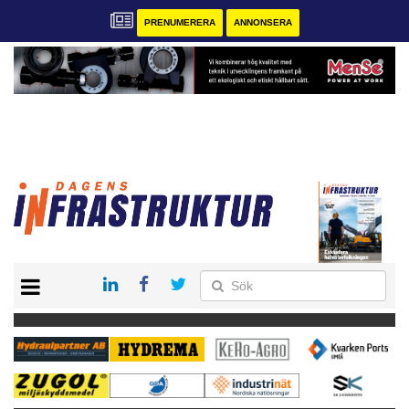
PRENUMERERA
ANNONSERA
START
KONTAKT
VÅRA ANDRA MAGASIN
PRENUMERERA
ANNONSERA