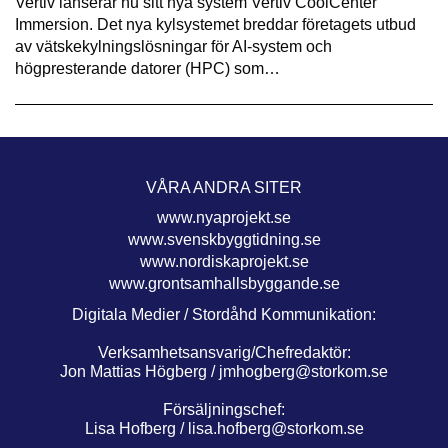
Vertiv lanserar nu sitt nya system Vertiv CoolCenter
Immersion. Det nya kylsystemet breddar företagets utbud
av vätskekylningslösningar för AI-system och
högpresterande datorer (HPC) som…
VÅRA ANDRA SITER
www.nyaprojekt.se
www.svenskbyggtidning.se
www.nordiskaprojekt.se
www.grontsamhallsbyggande.se
Digitala Medier / Stordåhd Kommunikation:
Verksamhetsansvarig/Chefredaktör:
Jon Mattias Högberg /
jmhogberg@storkom.se
Försäljningschef:
Lisa Hofberg /
lisa.hofberg@storkom.se