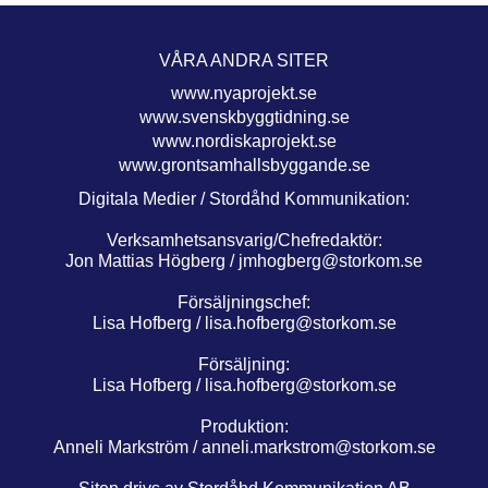
VÅRA ANDRA SITER
www.nyaprojekt.se
www.svenskbyggtidning.se
www.nordiskaprojekt.se
www.grontsamhallsbyggande.se
Digitala Medier / Stordåhd Kommunikation:
Verksamhetsansvarig/Chefredaktör:
Jon Mattias Högberg /
jmhogberg@storkom.se
Försäljningschef:
Lisa Hofberg /
lisa.hofberg@storkom.se
Försäljning:
Lisa Hofberg /
lisa.hofberg@storkom.se
Produktion:
Anneli Markström /
anneli.markstrom@storkom.se