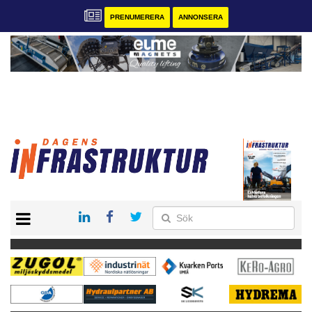
PRENUMERERA
ANNONSERA
START
KONTAKT
VÅRA ANDRA MAGASIN
PRENUMERERA
ANNONSERA