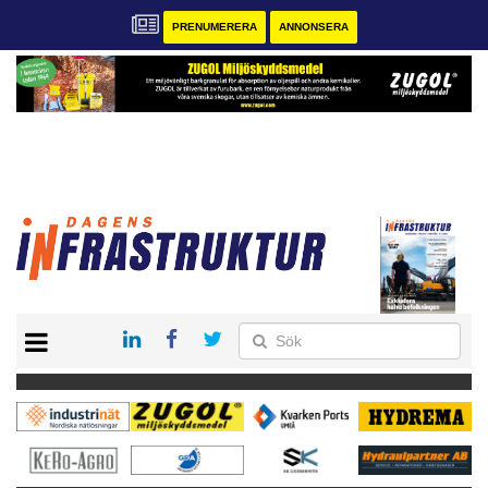
PRENUMERERA
ANNONSERA
START
KONTAKT
VÅRA ANDRA MAGASIN
PRENUMERERA
ANNONSERA