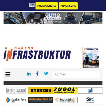
PRENUMERERA
ANNONSERA
START
KONTAKT
VÅRA ANDRA MAGASIN
PRENUMERERA
ANNONSERA