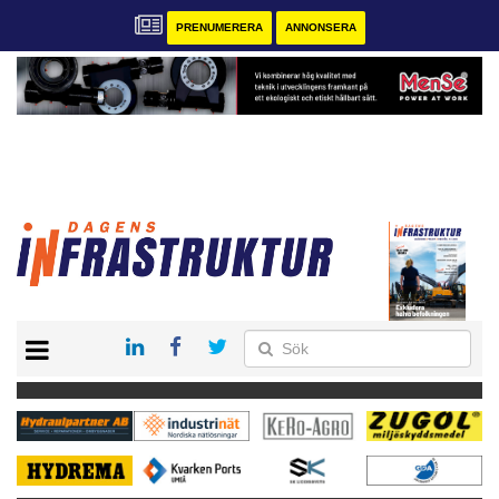
PRENUMERERA
ANNONSERA
START
KONTAKT
VÅRA ANDRA MAGASIN
PRENUMERERA
ANNONSERA