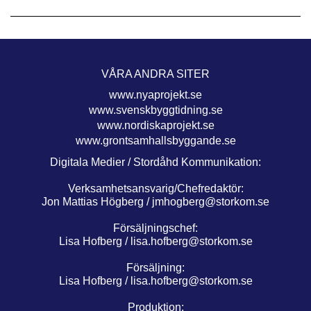
VÅRA ANDRA SITER
www.nyaprojekt.se
www.svenskbyggtidning.se
www.nordiskaprojekt.se
www.grontsamhallsbyggande.se
Digitala Medier / Stordåhd Kommunikation:
Verksamhetsansvarig/Chefredaktör:
Jon Mattias Högberg /
jmhogberg@storkom.se
Försäljningschef:
Lisa Hofberg /
lisa.hofberg@storkom.se
Försäljning:
Lisa Hofberg /
lisa.hofberg@storkom.se
Produktion: