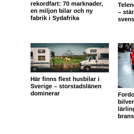
rekordfart: 70 marknader,
Telen
en miljon bilar och ny
– stä
fabrik i Sydafrika
sven
Här finns flest husbilar i
Sverige – storstadslänen
dominerar
Fordo
bilve
lärli
brans