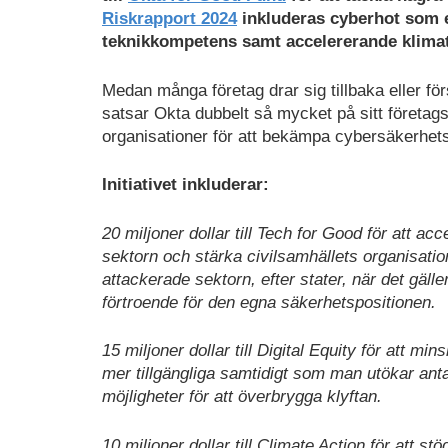
Riskrapport 2024
inkluderas cyberhot som e
teknikkompetens samt accelererande klimat
Medan många företag drar sig tillbaka eller fö
satsar Okta dubbelt så mycket på sitt företags
organisationer för att bekämpa cybersäkerhet
Initiativet inkluderar:
20 miljoner dollar till Tech for Good för att a
sektorn och stärka civilsamhällets organisati
attackerade sektorn, efter stater, när det gäl
förtroende för den egna säkerhetspositionen.
15 miljoner dollar till Digital Equity för att m
mer tillgängliga samtidigt som man utökar antal
möjligheter för att överbrygga klyftan.
10 miljoner dollar till Climate Action för att