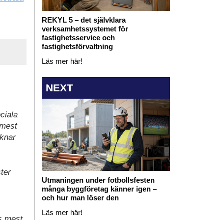
REKYL 5 – det självklara
verksamhetssystemet för
fastighetsservice och
fastighetsförvaltning
Läs mer här!
NEXT
ciala
 mest
aknar
ster
Utmaningen under fotbollsfesten
många byggföretag känner igen –
och hur man löser den
Läs mer här!
as mest