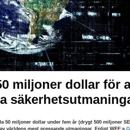
0 miljoner dollar för a
la säkerhetsutmaning
la 50 miljoner dollar under fem år (drygt 500 miljoner S
a av världens mest pressande utmaningar. Enligt WEF:s
G