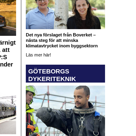
Det nya förslaget från Boverket –
nästa steg för att minska
rnigt
klimatavtrycket inom byggsektorn
 att
Läs mer här!
:S
under
GÖTEBORGS
DYKERITEKNIK