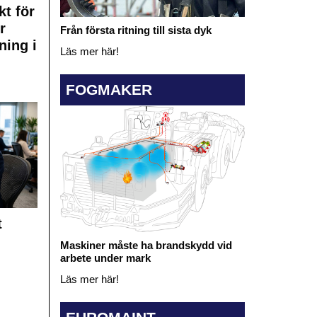
kt för
r
Från första ritning till sista dyk
ning i
Läs mer här!
FOGMAKER
t
Maskiner måste ha brandskydd vid
arbete under mark
Läs mer här!