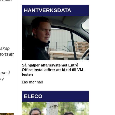
HANTVERKSDATA
nskap
fortsatt
Så hjälper affärssystemet Entré
Office installatörer att få tid till VM-
s mest
festen
ity
Läs mer här!
ELECO