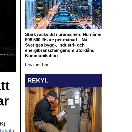
Stark räckvidd i branschen: Nu når vi
908 500 läsare per månad – Nå
Sveriges bygg-, industri- och
energibranscher genom Stordåhd
Kommunikation
Läs mer här!
REKYL
tt
ar
EK)
lobala