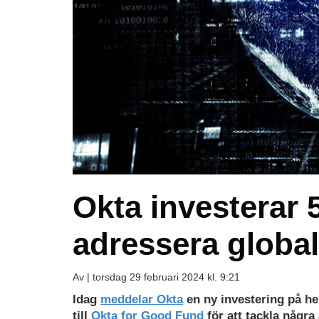
Okta investerar 5
adressera globa
Av |
torsdag 29 februari 2024 kl. 9:21
Idag
meddelar
Okta
en ny investering på he
till
Okta for Good Fund
för att tackla någr