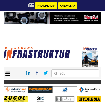
PRENUMERERA
ANNONSERA
START
KONTAKT
VÅRA ANDRA MAGASIN
PRENUMERERA
ANNONSERA