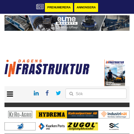
PRENUMERERA
ANNONSERA
START
KONTAKT
VÅRA ANDRA MAGASIN
PRENUMERERA
ANNONSERA