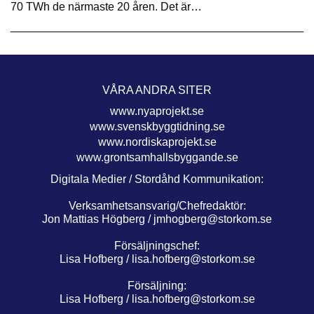
70 TWh de närmaste 20 åren. Det är…
VÅRA ANDRA SITER
www.nyaprojekt.se
www.svenskbyggtidning.se
www.nordiskaprojekt.se
www.grontsamhallsbyggande.se
Digitala Medier / Stordåhd Kommunikation:
Verksamhetsansvarig/Chefredaktör:
Jon Mattias Högberg /
jmhogberg@storkom.se
Försäljningschef:
Lisa Hofberg /
lisa.hofberg@storkom.se
Försäljning:
Lisa Hofberg /
lisa.hofberg@storkom.se