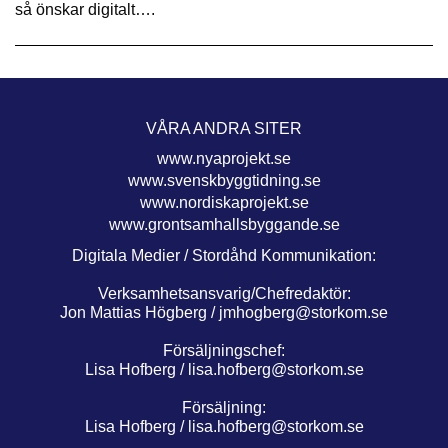
så önskar digitalt….
VÅRA ANDRA SITER
www.nyaprojekt.se
www.svenskbyggtidning.se
www.nordiskaprojekt.se
www.grontsamhallsbyggande.se
Digitala Medier / Stordåhd Kommunikation:
Verksamhetsansvarig/Chefredaktör:
Jon Mattias Högberg /
jmhogberg@storkom.se
Försäljningschef:
Lisa Hofberg /
lisa.hofberg@storkom.se
Försäljning:
Lisa Hofberg /
lisa.hofberg@storkom.se