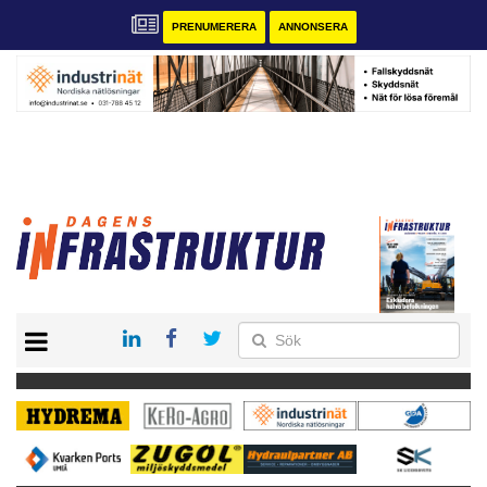
PRENUMERERA
ANNONSERA
START
KONTAKT
VÅRA ANDRA MAGASIN
PRENUMERERA
ANNONSERA