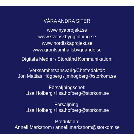
VÅRA ANDRA SITER
www.nyaprojekt.se
www.svenskbyggtidning.se
www.nordiskaprojekt.se
www.grontsamhallsbyggande.se
Digitala Medier / Stordåhd Kommunikation:
Verksamhetsansvarig/Chefredaktör:
Jon Mattias Högberg /
jmhogberg@storkom.se
Försäljningschef:
Lisa Hofberg /
lisa.hofberg@storkom.se
Försäljning:
Lisa Hofberg /
lisa.hofberg@storkom.se
Produktion:
Anneli Markström /
anneli.markstrom@storkom.se