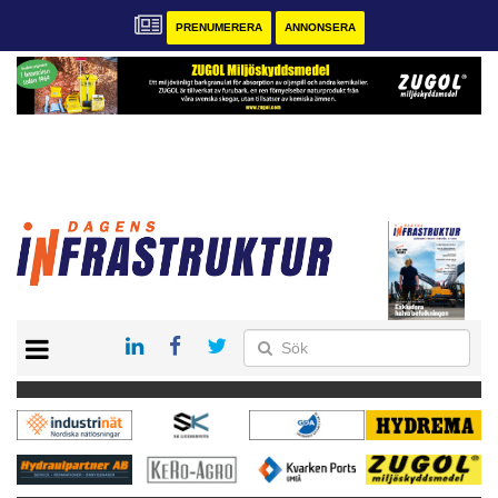
PRENUMERERA
ANNONSERA
START
KONTAKT
VÅRA ANDRA MAGASIN
PRENUMERERA
ANNONSERA