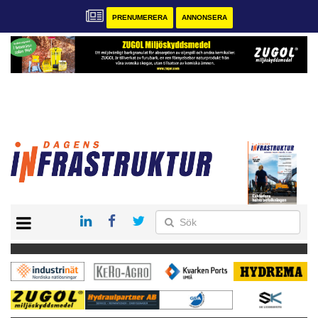
PRENUMERERA
ANNONSERA
START
KONTAKT
VÅRA ANDRA MAGASIN
PRENUMERERA
ANNONSERA