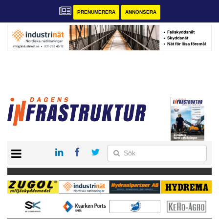
PRENUMERERA
ANNONSERA
START
KONTAKT
VÅRA ANDRA MAGASIN
PRENUMERERA
ANNONSERA