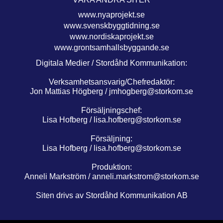
www.nyaprojekt.se
www.svenskbyggtidning.se
www.nordiskaprojekt.se
www.grontsamhallsbyggande.se
Digitala Medier / Stordåhd Kommunikation:
Verksamhetsansvarig/Chefredaktör:
Jon Mattias Högberg /
jmhogberg@storkom.se
Försäljningschef:
Lisa Hofberg /
lisa.hofberg@storkom.se
Försäljning:
Lisa Hofberg /
lisa.hofberg@storkom.se
Produktion:
Anneli Markström /
anneli.markstrom@storkom.se
Siten drivs av Stordåhd Kommunikation AB