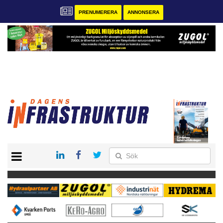
PRENUMERERA
ANNONSERA
START
KONTAKT
VÅRA ANDRA MAGASIN
PRENUMERERA
ANNONSERA