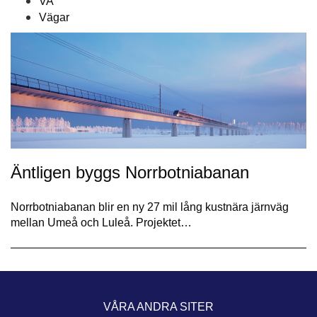
VA
Vägar
Äntligen byggs Norrbotniabanan
Norrbotniabanan blir en ny 27 mil lång kustnära järnväg
mellan Umeå och Luleå. Projektet…
VÅRA ANDRA SITER