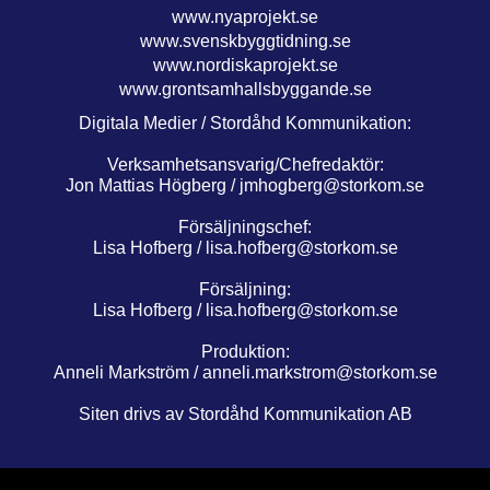
www.nyaprojekt.se
www.svenskbyggtidning.se
www.nordiskaprojekt.se
www.grontsamhallsbyggande.se
Digitala Medier / Stordåhd Kommunikation:
Verksamhetsansvarig/Chefredaktör:
Jon Mattias Högberg /
jmhogberg@storkom.se
Försäljningschef:
Lisa Hofberg /
lisa.hofberg@storkom.se
Försäljning:
Lisa Hofberg /
lisa.hofberg@storkom.se
Produktion:
Anneli Markström /
anneli.markstrom@storkom.se
Siten drivs av Stordåhd Kommunikation AB