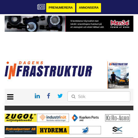
PRENUMERERA
ANNONSERA
START
KONTAKT
VÅRA ANDRA MAGASIN
PRENUMERERA
ANNONSERA