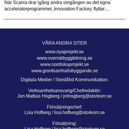
När Scania drar igång andra omgången av det egna
acceleratorprogrammet, Innovation Factory, flyttar…
VÅRA ANDRA SITER
www.nyaprojekt.se
www.svenskbyggtidning.se
www.nordiskaprojekt.se
www.grontsamhallsbyggande.se
Digitala Medier / Stordåhd Kommunikation:
Verksamhetsansvarig/Chefredaktör:
Jon Mattias Högberg /
jmhogberg@storkom.se
Försäljningschef:
Lisa Hofberg /
lisa.hofberg@storkom.se
Försäljning:
Lisa Hofberg /
lisa.hofberg@storkom.se