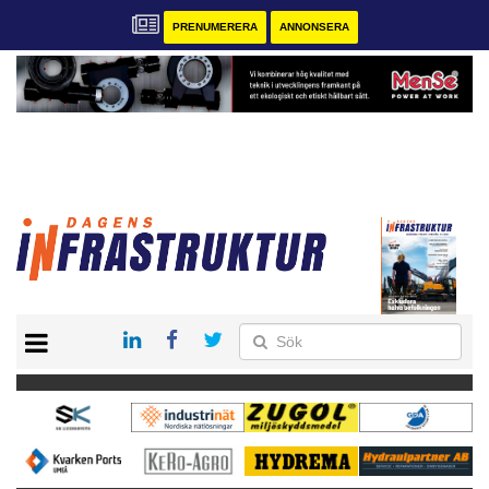
PRENUMERERA
ANNONSERA
START
KONTAKT
VÅRA ANDRA MAGASIN
PRENUMERERA
ANNONSERA