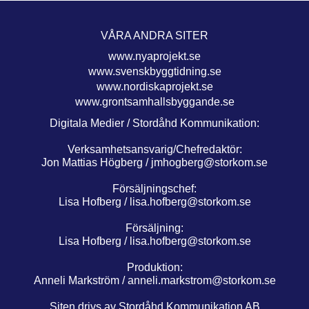
VÅRA ANDRA SITER
www.nyaprojekt.se
www.svenskbyggtidning.se
www.nordiskaprojekt.se
www.grontsamhallsbyggande.se
Digitala Medier / Stordåhd Kommunikation:
Verksamhetsansvarig/Chefredaktör:
Jon Mattias Högberg /
jmhogberg@storkom.se
Försäljningschef:
Lisa Hofberg /
lisa.hofberg@storkom.se
Försäljning:
Lisa Hofberg /
lisa.hofberg@storkom.se
Produktion:
Anneli Markström /
anneli.markstrom@storkom.se
Siten drivs av Stordåhd Kommunikation AB