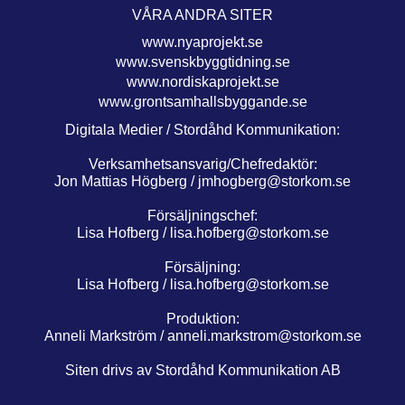
VÅRA ANDRA SITER
www.nyaprojekt.se
www.svenskbyggtidning.se
www.nordiskaprojekt.se
www.grontsamhallsbyggande.se
Digitala Medier / Stordåhd Kommunikation:
Verksamhetsansvarig/Chefredaktör:
Jon Mattias Högberg /
jmhogberg@storkom.se
Försäljningschef:
Lisa Hofberg /
lisa.hofberg@storkom.se
Försäljning:
Lisa Hofberg /
lisa.hofberg@storkom.se
Produktion:
Anneli Markström /
anneli.markstrom@storkom.se
Siten drivs av Stordåhd Kommunikation AB