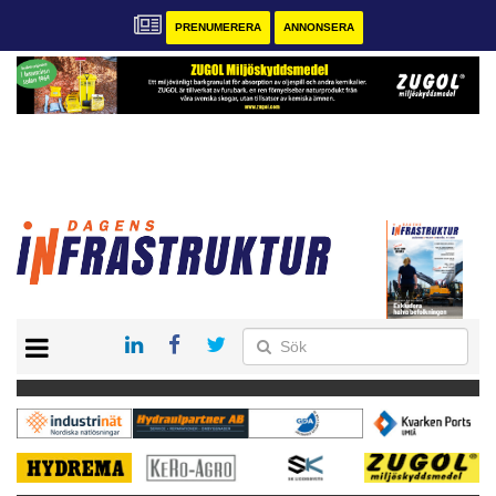
PRENUMERERA
ANNONSERA
START
KONTAKT
VÅRA ANDRA MAGASIN
PRENUMERERA
ANNONSERA