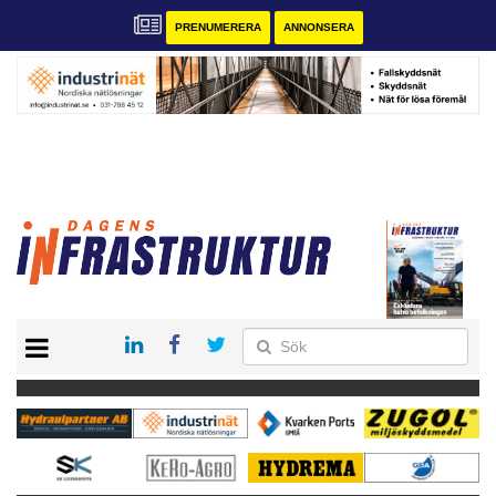
PRENUMERERA
ANNONSERA
START
KONTAKT
VÅRA ANDRA MAGASIN
PRENUMERERA
ANNONSERA