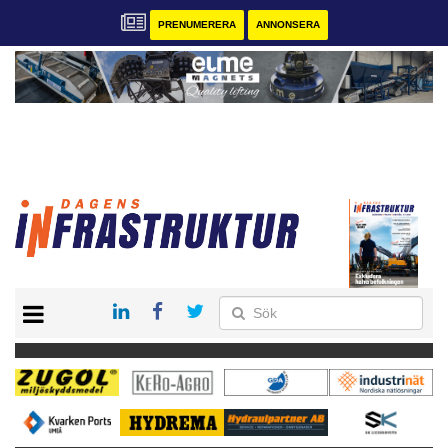
PRENUMERERA
ANNONSERA
START
KONTAKT
VÅRA ANDRA MAGASIN
PRENUMERERA
ANNONSERA