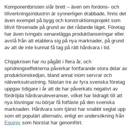
Komponentbristen slår brett – även om fordons- och
tillverkningsindustrin är synnerligen drabbade, finns det
även exempel på bygg och konstruktionsprojekt som
blivit försenade på grund av det rådande läget. Företag
har även tvingats senarelägga produktlanseringar eller
avstå från att etablera sig på nya marknader, på grund
av att de inte kunnat få tag på rätt hårdvara i tid.
Chippkrisen har nu pågått i flera år, och
spridningseffekterna påverkar fortfarande stora delar av
produktionskedjan, bland annat inom servrar och
nätverksutrustning. Nästan tre av fyra svenska företag
uppgav tidigare i år att de har påverkats negativt av
fördröjda hårdvaruleveranser, vilket har bidragit till att
nya lösningar nu börjar få fotfäste på den svenska
marknaden. Hårdvara som tjänst har snabbt seglat upp
som ett populärt alternativ, enligt en undersökning från
Equinix
som Norstat har genomfört.