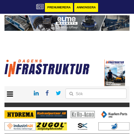
PRENUMERERA
ANNONSERA
START
KONTAKT
VÅRA ANDRA MAGASIN
PRENUMERERA
ANNONSERA