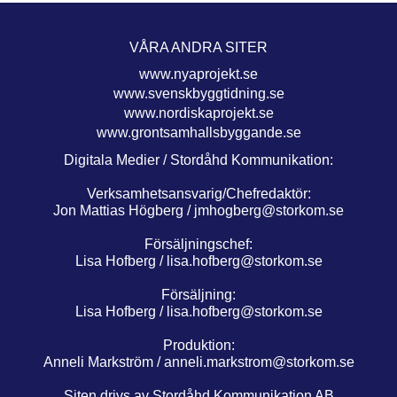
VÅRA ANDRA SITER
www.nyaprojekt.se
www.svenskbyggtidning.se
www.nordiskaprojekt.se
www.grontsamhallsbyggande.se
Digitala Medier / Stordåhd Kommunikation:
Verksamhetsansvarig/Chefredaktör:
Jon Mattias Högberg /
jmhogberg@storkom.se
Försäljningschef:
Lisa Hofberg /
lisa.hofberg@storkom.se
Försäljning:
Lisa Hofberg /
lisa.hofberg@storkom.se
Produktion:
Anneli Markström /
anneli.markstrom@storkom.se
Siten drivs av Stordåhd Kommunikation AB