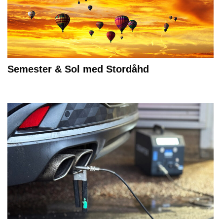
Semester & Sol med Stordåhd