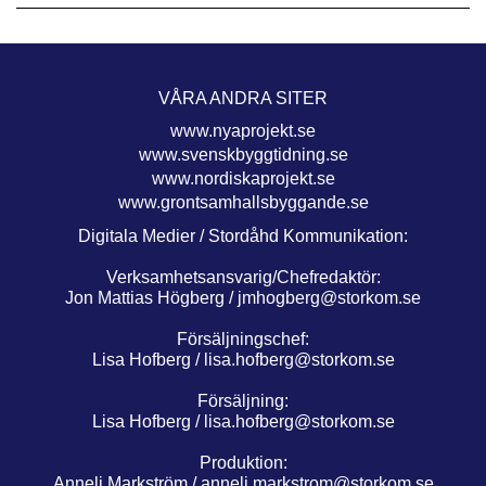
VÅRA ANDRA SITER
www.nyaprojekt.se
www.svenskbyggtidning.se
www.nordiskaprojekt.se
www.grontsamhallsbyggande.se
Digitala Medier / Stordåhd Kommunikation:
Verksamhetsansvarig/Chefredaktör:
Jon Mattias Högberg /
jmhogberg@storkom.se
Försäljningschef:
Lisa Hofberg /
lisa.hofberg@storkom.se
Försäljning:
Lisa Hofberg /
lisa.hofberg@storkom.se
Produktion:
Anneli Markström /
anneli.markstrom@storkom.se