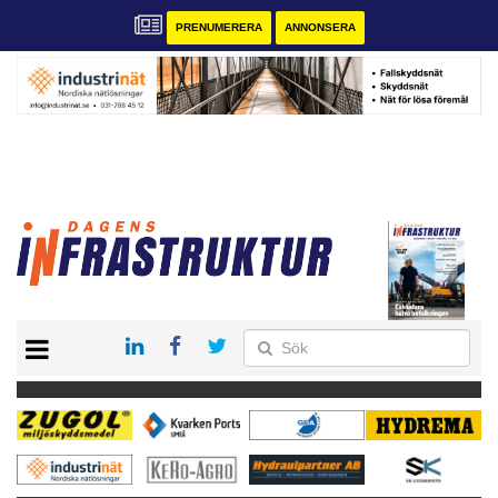
PRENUMERERA
ANNONSERA
START
KONTAKT
VÅRA ANDRA MAGASIN
PRENUMERERA
ANNONSERA