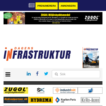
PRENUMERERA
ANNONSERA
START
KONTAKT
VÅRA ANDRA MAGASIN
PRENUMERERA
ANNONSERA