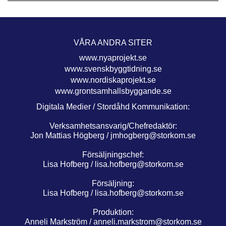
VÅRA ANDRA SITER
www.nyaprojekt.se
www.svenskbyggtidning.se
www.nordiskaprojekt.se
www.grontsamhallsbyggande.se
Digitala Medier / Stordåhd Kommunikation:
Verksamhetsansvarig/Chefredaktör:
Jon Mattias Högberg /
jmhogberg@storkom.se
Försäljningschef:
Lisa Hofberg /
lisa.hofberg@storkom.se
Försäljning:
Lisa Hofberg /
lisa.hofberg@storkom.se
Produktion:
Anneli Markström /
anneli.markstrom@storkom.se