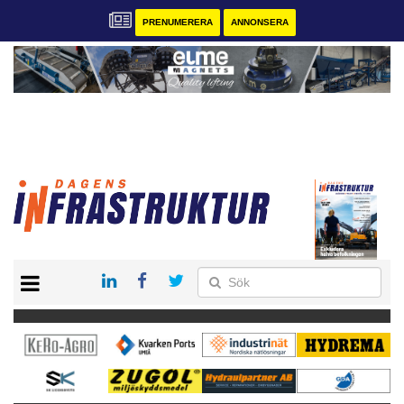
PRENUMERERA
ANNONSERA
START
KONTAKT
VÅRA ANDRA MAGASIN
PRENUMERERA
ANNONSERA