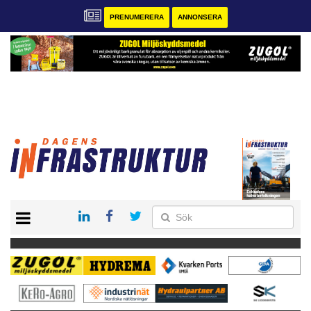
PRENUMERERA
ANNONSERA
START
KONTAKT
VÅRA ANDRA MAGASIN
PRENUMERERA
ANNONSERA