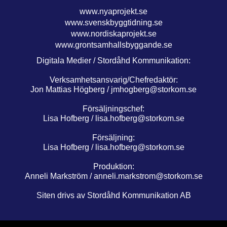
www.nyaprojekt.se
www.svenskbyggtidning.se
www.nordiskaprojekt.se
www.grontsamhallsbyggande.se
Digitala Medier / Stordåhd Kommunikation:
Verksamhetsansvarig/Chefredaktör:
Jon Mattias Högberg /
jmhogberg@storkom.se
Försäljningschef:
Lisa Hofberg /
lisa.hofberg@storkom.se
Försäljning:
Lisa Hofberg /
lisa.hofberg@storkom.se
Produktion:
Anneli Markström /
anneli.markstrom@storkom.se
Siten drivs av Stordåhd Kommunikation AB