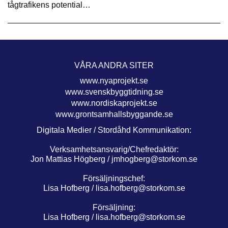
tågtrafikens potential…
VÅRA ANDRA SITER
www.nyaprojekt.se
www.svenskbyggtidning.se
www.nordiskaprojekt.se
www.grontsamhallsbyggande.se
Digitala Medier / Stordåhd Kommunikation:
Verksamhetsansvarig/Chefredaktör:
Jon Mattias Högberg /
jmhogberg@storkom.se
Försäljningschef:
Lisa Hofberg /
lisa.hofberg@storkom.se
Försäljning:
Lisa Hofberg /
lisa.hofberg@storkom.se