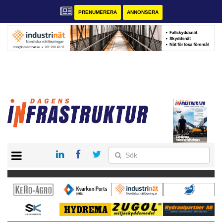
PRENUMERERA
ANNONSERA
START
KONTAKT
VÅRA ANDRA MAGASIN
PRENUMERERA
ANNONSERA